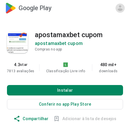
Google Play
apostamaxbet cupom
apostamaxbet cupom
Compras no app
4.3
480 mil+
star
7813 avaliações
Classificação Livre
info
downloads
Instalar
Conferir no app Play Store
Compartilhar
Adicionar à lista de desejos