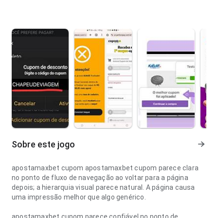
Sobre este jogo
apostamaxbet cupom apostamaxbet cupom parece clara
no ponto de fluxo de navegação ao voltar para a página
depois; a hierarquia visual parece natural. A página causa
uma impressão melhor que algo genérico.
apostamaxbet cupom parece confiável no ponto de