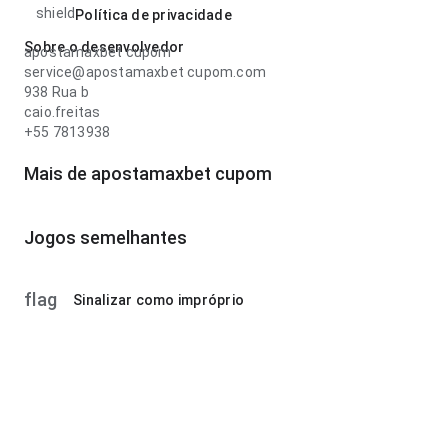
shield
Política de privacidade
Sobre o desenvolvedor
apostamaxbet cupom
service@apostamaxbet cupom.com
938 Rua b
caio.freitas
+55 7813938
Mais de apostamaxbet cupom
Jogos semelhantes
flag
Sinalizar como impróprio