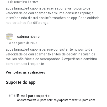
3 de setembro de 2025
apostamaxbet cupom parece responsiva no ponto de
velocidade de carregamento em uma consulta rápida; a
interface não distrai das informações do app. Esse cuidado
nos detalhes faz diferença.
sabrina.ribeiro
13 de agosto de 2025
apostamaxbet cupom parece consistente no ponto de
velocidade de carregamento antes de decidir instalar; os
rótulos são fáceis de acompanhar. A experiência combina
bem com uso frequente.
Ver todas as avaliações
Suporte do app
email
E-mail para suporte
apostamaxbet cupom-service@apostamaxbet cupom.com