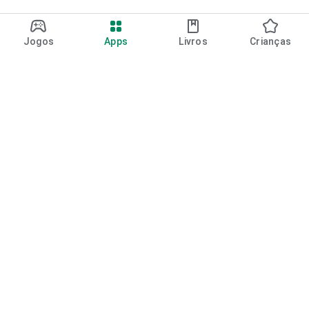
Jogos
Apps
Livros
Crianças
Google Play
Play Pass
Pontos do Play Points
Vales-presente
Resgatar
Política de reembolso
Crianças e família