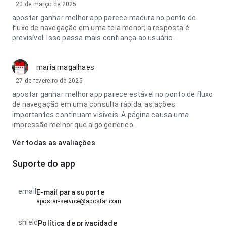
20 de março de 2025
apostar ganhar melhor app parece madura no ponto de
fluxo de navegação em uma tela menor; a resposta é
previsível. Isso passa mais confiança ao usuário.
maria.magalhaes
27 de fevereiro de 2025
apostar ganhar melhor app parece estável no ponto de fluxo
de navegação em uma consulta rápida; as ações
importantes continuam visíveis. A página causa uma
impressão melhor que algo genérico.
Ver todas as avaliações
Suporte do app
email
E-mail para suporte
apostar-service@apostar.com
shield
Política de privacidade