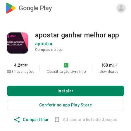
Google Play
apostar ganhar melhor app
apostar
Compras no app
4.2
160 mil+
star
8834 avaliações
Classificação Livre
info
downloads
Instalar
Conferir no app Play Store
Compartilhar
Adicionar à lista de desejos