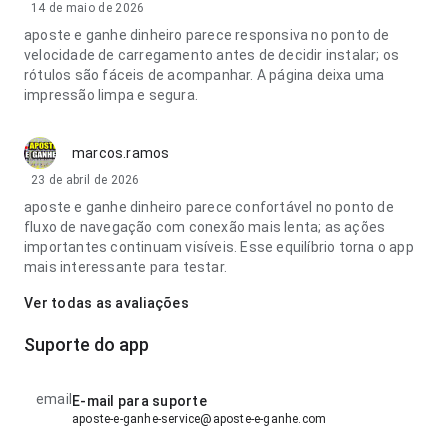
14 de maio de 2026
aposte e ganhe dinheiro parece responsiva no ponto de
velocidade de carregamento antes de decidir instalar; os
rótulos são fáceis de acompanhar. A página deixa uma
impressão limpa e segura.
marcos.ramos
23 de abril de 2026
aposte e ganhe dinheiro parece confortável no ponto de
fluxo de navegação com conexão mais lenta; as ações
importantes continuam visíveis. Esse equilíbrio torna o app
mais interessante para testar.
Ver todas as avaliações
Suporte do app
email
E-mail para suporte
aposte-e-ganhe-service@aposte-e-ganhe.com