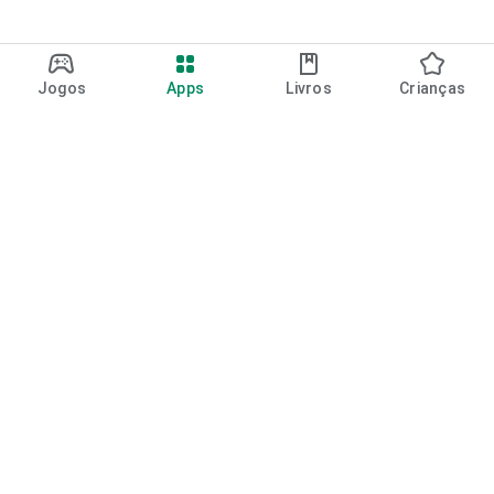
Jogos
Apps
Livros
Crianças
Google Play
Play Pass
Pontos do Play Points
Vales-presente
Resgatar
Política de reembolso