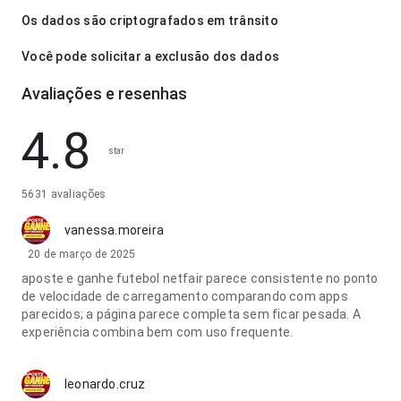
Os dados são criptografados em trânsito
Você pode solicitar a exclusão dos dados
Avaliações e resenhas
4.8
star
5631 avaliações
vanessa.moreira
20 de março de 2025
aposte e ganhe futebol netfair parece consistente no ponto
de velocidade de carregamento comparando com apps
parecidos; a página parece completa sem ficar pesada. A
experiência combina bem com uso frequente.
leonardo.cruz