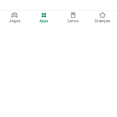
Jogos
Apps
Livros
Crianças
Google Play
Play Pass
Pontos do Play Points
Vales-presente
Resgatar
Política de reembolso