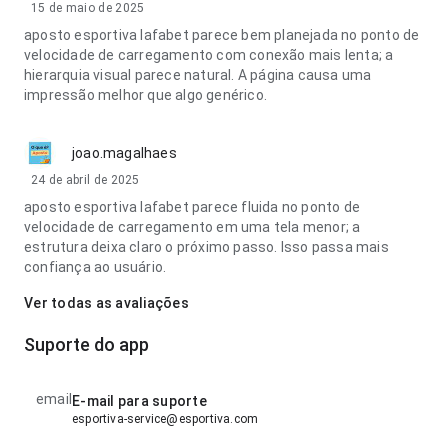
15 de maio de 2025
aposto esportiva lafabet parece bem planejada no ponto de
velocidade de carregamento com conexão mais lenta; a
hierarquia visual parece natural. A página causa uma
impressão melhor que algo genérico.
joao.magalhaes
24 de abril de 2025
aposto esportiva lafabet parece fluida no ponto de
velocidade de carregamento em uma tela menor; a
estrutura deixa claro o próximo passo. Isso passa mais
confiança ao usuário.
Ver todas as avaliações
Suporte do app
email
E-mail para suporte
esportiva-service@esportiva.com