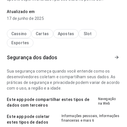
velocidade de carregamento no uso diário repetido; os
rótulos são fáceis de acompanhar. A página causa uma
Atualizado em
impressão melhor que algo genérico.
17 de junho de 2025
Cassino
Cartas
Apostas
Slot
Esportes
Segurança dos dados
Sua segurança começa quando você entende como os
desenvolvedores coletam e compartilham seus dados. As
práticas de segurança e privacidade podem variar de acordo
com o uso, a região e a idade.
Navegação
Este app pode compartilhar estes tipos de
na Web
dados com terceiros
Informações pessoais, Informações
Este app pode coletar
financeiras e mais 6
estes tipos de dados