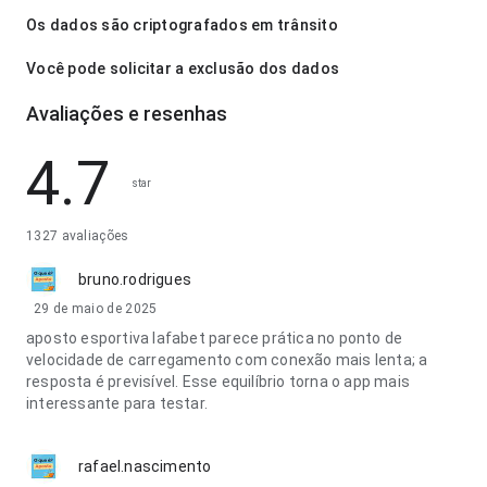
Os dados são criptografados em trânsito
Você pode solicitar a exclusão dos dados
Avaliações e resenhas
4.7
star
1327 avaliações
bruno.rodrigues
29 de maio de 2025
aposto esportiva lafabet parece prática no ponto de
velocidade de carregamento com conexão mais lenta; a
resposta é previsível. Esse equilíbrio torna o app mais
interessante para testar.
rafael.nascimento