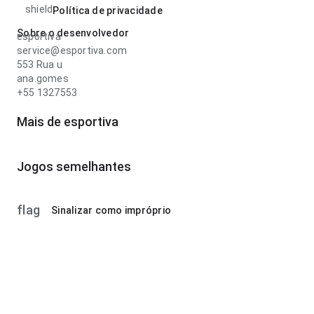
shield
Política de privacidade
Sobre o desenvolvedor
esportiva
service@esportiva.com
553 Rua u
ana.gomes
+55 1327553
Mais de esportiva
Jogos semelhantes
flag
Sinalizar como impróprio