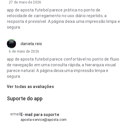
27 de maio de 2026
app de aposta futebol parece prática no ponto de
velocidade de carregamento no uso diário repetido; a
resposta é previsível. A página deixa uma impressão limpa e
segura.
daniela.reis
6 de maio de 2026
app de aposta futebol parece confortável no ponto de fluxo
de navegação em uma consulta rápida; a hierarquia visual
parece natural. A página deixa uma impressão limpa e
segura.
Ver todas as avaliações
Suporte do app
email
E-mail para suporte
aposta-service@aposta.com