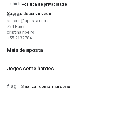
shield
Política de privacidade
Sobre o desenvolvedor
aposta
service@aposta.com
784 Rua r
cristina.ribeiro
+55 2132784
Mais de aposta
Jogos semelhantes
flag
Sinalizar como impróprio