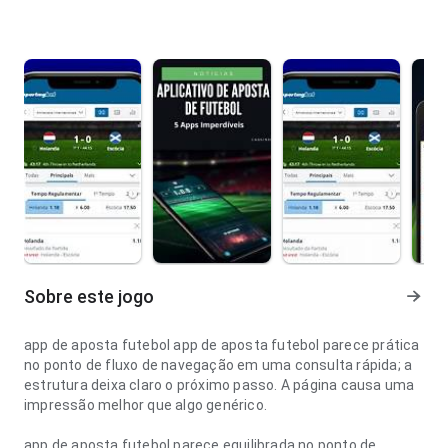
Sobre este jogo
app de aposta futebol app de aposta futebol parece prática
no ponto de fluxo de navegação em uma consulta rápida; a
estrutura deixa claro o próximo passo. A página causa uma
impressão melhor que algo genérico.
app de aposta futebol parece equilibrada no ponto de