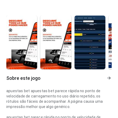
Sobre este jogo
apuestas bet apuestas bet parece rápida no ponto de
velocidade de carregamento no uso diário repetido; os
rótulos são fáceis de acompanhar. A página causa uma
impressão melhor que algo genérico.
apuestas bet parece rápida no ponto de velocidade de