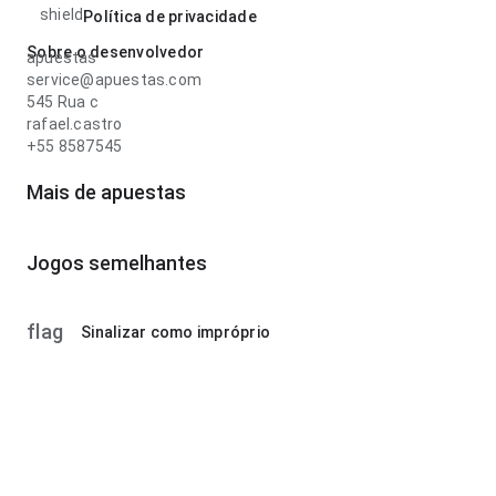
shield
Política de privacidade
Sobre o desenvolvedor
apuestas
service@apuestas.com
545 Rua c
rafael.castro
+55 8587545
Mais de apuestas
Jogos semelhantes
flag
Sinalizar como impróprio