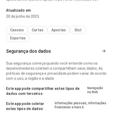
carregamento para um visitante novo; a resposta é
previsível. Isso passa mais confiança ao usuário.
Atualizado em
20 de junho de 2025
Cassino
Cartas
Apostas
Slot
Esportes
Segurança dos dados
Sua segurança começa quando você entende como os
desenvolvedores coletam e compartilham seus dados. As
práticas de segurança e privacidade podem variar de acordo
com o uso, a região e a idade.
Navegação
Este app pode compartilhar estes tipos de
na Web
dados com terceiros
Informações pessoais, Informações
Este app pode coletar
financeiras e mais 6
estes tipos de dados