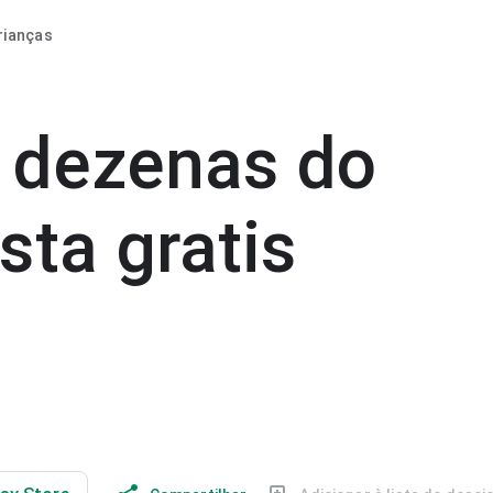
rianças
 dezenas do
sta gratis