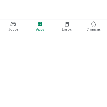
Jogos
Apps
Livros
Crianças
Google Play
Play Pass
Pontos do Play Points
Vales-presente
Resgatar
Política de reembolso