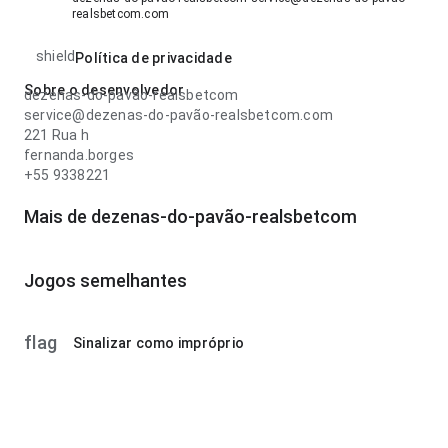
realsbetcom.com
shield
Política de privacidade
Sobre o desenvolvedor
dezenas-do-pavão-realsbetcom
service@dezenas-do-pavão-realsbetcom.com
221 Rua h
fernanda.borges
+55 9338221
Mais de dezenas-do-pavão-realsbetcom
Jogos semelhantes
flag
Sinalizar como impróprio