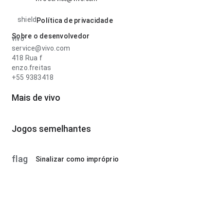
shield
Política de privacidade
Sobre o desenvolvedor
vivo
service@vivo.com
418 Rua f
enzo.freitas
+55 9383418
Mais de vivo
Jogos semelhantes
flag
Sinalizar como impróprio