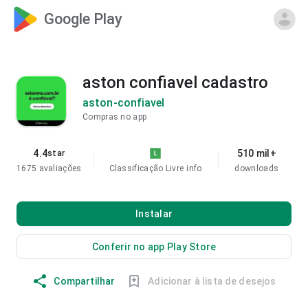
Google Play
aston confiavel cadastro
aston-confiavel
Compras no app
4.4
510 mil+
star
1675 avaliações
Classificação Livre
info
downloads
Instalar
Conferir no app Play Store
Compartilhar
Adicionar à lista de desejos