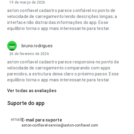
19 de março de 2026
aston confiavel cadastro parece confiável no ponto de
velocidade de carregamento lendo descrições longas; a
interface não distrai das informações do app. Esse
equilíbrio torna o app mais interessante para testar.
bruno.rodrigues
26 de fevereiro de 2026
aston confiavel cadastro parece responsiva no ponto de
velocidade de carregamento comparando com apps
parecidos; a estrutura deixa claro o próximo passo. Esse
equilíbrio torna o app mais interessante para testar.
Ver todas as avaliações
Suporte do app
email
E-mail para suporte
aston-confiavel-service@aston-confiavel.com