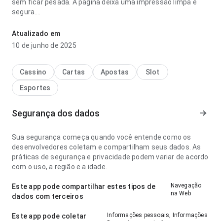
sem ficar pesada. A página deixa uma impressão limpa e
segura.
atalanta x genoa onde assistir melhor app de cassino vip
Atualizado em
parece clara no ponto de velocidade de carregamento no
10 de junho de 2025
uso diário repetido; os rótulos são fáceis de acompanhar.
Esse cuidado nos detalhes faz diferença.
Cassino
Cartas
Apostas
Slot
Esportes
Segurança dos dados
Sua segurança começa quando você entende como os
desenvolvedores coletam e compartilham seus dados. As
práticas de segurança e privacidade podem variar de acordo
com o uso, a região e a idade.
Navegação
Este app pode compartilhar estes tipos de
na Web
dados com terceiros
Informações pessoais, Informações
Este app pode coletar