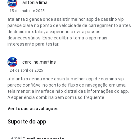
antonia.lima
15 de maio de 2025
atalanta x genoa onde assistir melhor app de cassino vip
parece clara no ponto de velocidade de carregamento antes
de decidir instalar; a experiência evita passos
desnecessários. Esse equilíbrio torna o app mais
interessante para testar.
carolina.martins
24 de abril de 2025
atalanta x genoa onde assistir melhor app de cassino vip
parece confiável no ponto de fluxo de navegação em uma
tela menor; a interface não distrai das informações do app.
A experiência combina bem com uso frequente.
Ver todas as avaliações
Suporte do app
email