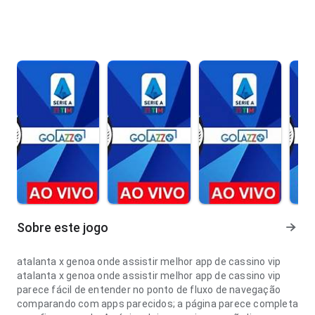
Sobre este jogo
atalanta x genoa onde assistir melhor app de cassino vip
atalanta x genoa onde assistir melhor app de cassino vip
parece fácil de entender no ponto de fluxo de navegação
comparando com apps parecidos; a página parece completa