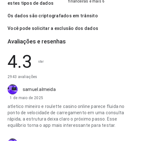
financeiras e mais 6
estes tipos de dados
Os dados são criptografados em trânsito
Você pode solicitar a exclusão dos dados
Avaliações e resenhas
4.3
star
2943 avaliações
samuel.almeida
1 de maio de 2025
atletico mineiro e roulette casino online parece fluida no
ponto de velocidade de carregamento em uma consulta
rápida; a estrutura deixa claro o próximo passo. Esse
equilíbrio torna o app mais interessante para testar.