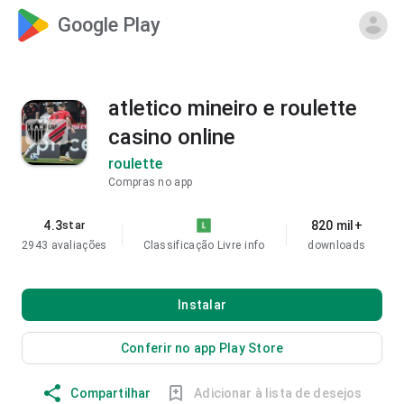
Google Play
atletico mineiro e roulette
casino online
roulette
Compras no app
4.3
820 mil+
star
2943 avaliações
Classificação Livre
info
downloads
Instalar
Conferir no app Play Store
Compartilhar
Adicionar à lista de desejos