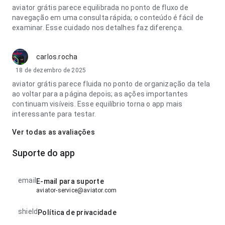
aviator grátis parece equilibrada no ponto de fluxo de
navegação em uma consulta rápida; o conteúdo é fácil de
examinar. Esse cuidado nos detalhes faz diferença.
carlos.rocha
18 de dezembro de 2025
aviator grátis parece fluida no ponto de organização da tela
ao voltar para a página depois; as ações importantes
continuam visíveis. Esse equilíbrio torna o app mais
interessante para testar.
Ver todas as avaliações
Suporte do app
email
E-mail para suporte
aviator-service@aviator.com
shield
Política de privacidade