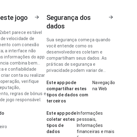
este jogo
Segurança dos
dados
2xbet parece estável
 de velocidade de
Sua segurança começa quando
mento com conexão
você entende como os
a; a interface não
desenvolvedores coletam e
das informações do app.
compartilham seus dados. As
ência combina bem
práticas de segurança e
frequente.
a e confiabilidade
privacidade podem variar de
criar conta ou realizar
acordo com o uso, a região e a
arece confortável no
 operação, verifique
idade.
Este app pode
Navegação
 velocidade de
reputação,
compartilhar estes
na Web
ento ao alternar
nto, regras de bônus e
tipos de dados com
; a página parece
 de jogo responsável.
terceiros
 sem ficar pesada.
em quer decidir
do
Este app pode
Informações
te se vale instalar.
coletar estes
pessoais,
tipos de
Informações
eiro
dados
financeiras e mais