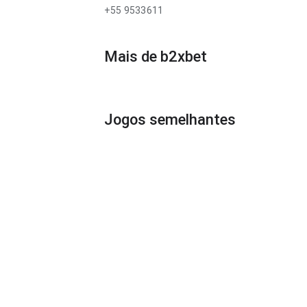
+55 9533611
Mais de b2xbet
Jogos semelhantes