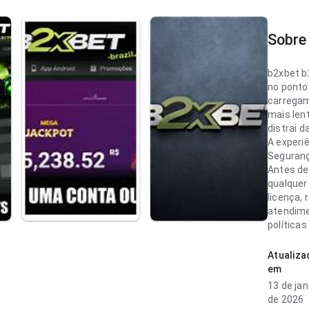
Sobre 
b2xbet b
no ponto
carrega
mais lent
distrai 
A experi
com uso 
Seguranç
Antes de 
b2xbet p
qualquer
ponto de
licença, 
carregam
atendime
detalhes
políticas
completa
Ajuda qu
Atualiza
rapidamen
em
13 de jan
de 2026