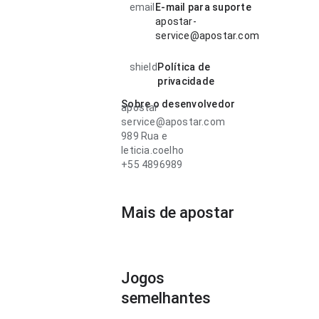
email
E-mail para suporte
apostar-
service@apostar.com
shield
Política de
privacidade
Sobre o desenvolvedor
apostar
service@apostar.com
989 Rua e
leticia.coelho
+55 4896989
Mais de apostar
Jogos
semelhantes