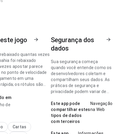
os
este jogo
Segurança dos
dados
i rebaixado quantas vezes
bahia foi rebaixado
Sua segurança começa
vezes apostar parece
quando você entende como os
l no ponto de velocidade
desenvolvedores coletam e
egamento em uma
compartilham seus dados. As
rápida; os rótulos são
práticas de segurança e
e acompanhar. A página
privacidade podem variar de
a impressão limpa e
ado em
acordo com o uso, a região e a
idade.
Este app pode
Navegação
nho de
compartilhar estes
na Web
i rebaixado quantas vezes
tipos de dados
parece confortável no
com terceiros
 fluxo de navegação ao
no
Cartas
avaliações; a estrutura
Este app
Informações