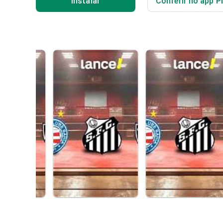
Instalar
Conferir no app P