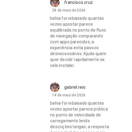
francisco.cruz
28 de maio de 2026
bahia foi rebaixado quantas
vezes apostar parece
equilibrada no ponto de fluxo
de navegação comparando
com apps parecidos; a
experiência evita passos
desnecessários. Ajuda quem
quer decidir rapidamente se
vale instalar.
gabriel.reis
14 de maio de 2026
bahia foi rebaixado quantas
vezes apostar parece prática
no ponto de velocidade de
carregamento lendo
descrições longas; a resposta