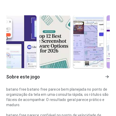
Sobre este jogo
batano free batano free parece bem planejada no ponto de
organização da tela em uma consulta rápida; os rótulos são
fáceis de acompanhar. O resultado geral parece prático e
maduro.
batano free parece confiável no ponto de velocidade de