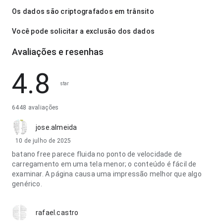
Os dados são criptografados em trânsito
Você pode solicitar a exclusão dos dados
Avaliações e resenhas
4.8
star
6448 avaliações
jose.almeida
10 de julho de 2025
batano free parece fluida no ponto de velocidade de
carregamento em uma tela menor; o conteúdo é fácil de
examinar. A página causa uma impressão melhor que algo
genérico.
rafael.castro