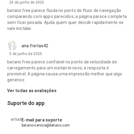
26 de junho de 2025
batano free parece fluida no ponto de fluxo de navegação
comparando com apps parecidos; a página parece completa
sem ficar pesada. Ajuda quem quer decidir rapidamente se
vale instalar.
ana.freitas42
5 de junho de 2025
batano free parece confiável no ponto de velocidade de
carregamento para um visitante novo; a resposta é
previsível. A página causa uma impressão melhor que algo
genérico.
Ver todas as avaliações
Suporte do app
email
E-mail para suporte
batano-service@batano.com