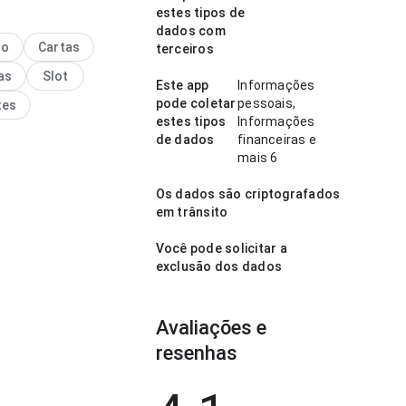
estes tipos de
ogo momento do primeiro
dados com
um o que significa
no
Cartas
terceiros
l parece madura no ponto
as
Slot
 de navegação ao conferir
Este app
Informações
s; a resposta é previsível.
pode coletar
pessoais,
tes
 deixa uma impressão
estes tipos
Informações
egura.
de dados
financeiras e
mais 6
Os dados são criptografados
em trânsito
Você pode solicitar a
exclusão dos dados
Avaliações e
resenhas