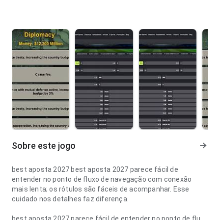
Sobre este jogo
best aposta 2027 best aposta 2027 parece fácil de
entender no ponto de fluxo de navegação com conexão
mais lenta; os rótulos são fáceis de acompanhar. Esse
cuidado nos detalhes faz diferença.
best aposta 2027 parece fácil de entender no ponto de fluxo