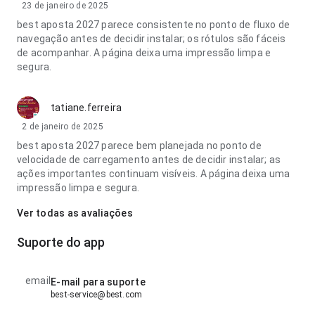
23 de janeiro de 2025
best aposta 2027 parece consistente no ponto de fluxo de
navegação antes de decidir instalar; os rótulos são fáceis
de acompanhar. A página deixa uma impressão limpa e
segura.
tatiane.ferreira
2 de janeiro de 2025
best aposta 2027 parece bem planejada no ponto de
velocidade de carregamento antes de decidir instalar; as
ações importantes continuam visíveis. A página deixa uma
impressão limpa e segura.
Ver todas as avaliações
Suporte do app
email
E-mail para suporte
best-service@best.com