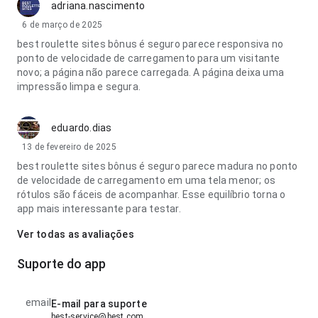
adriana.nascimento
6 de março de 2025
best roulette sites bônus é seguro parece responsiva no
ponto de velocidade de carregamento para um visitante
novo; a página não parece carregada. A página deixa uma
impressão limpa e segura.
eduardo.dias
13 de fevereiro de 2025
best roulette sites bônus é seguro parece madura no ponto
de velocidade de carregamento em uma tela menor; os
rótulos são fáceis de acompanhar. Esse equilíbrio torna o
app mais interessante para testar.
Ver todas as avaliações
Suporte do app
email
E-mail para suporte
best-service@best.com