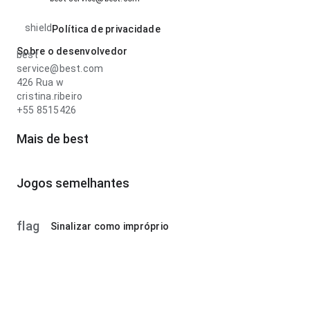
shield
Política de privacidade
Sobre o desenvolvedor
best
service@best.com
426 Rua w
cristina.ribeiro
+55 8515426
Mais de best
Jogos semelhantes
flag
Sinalizar como impróprio