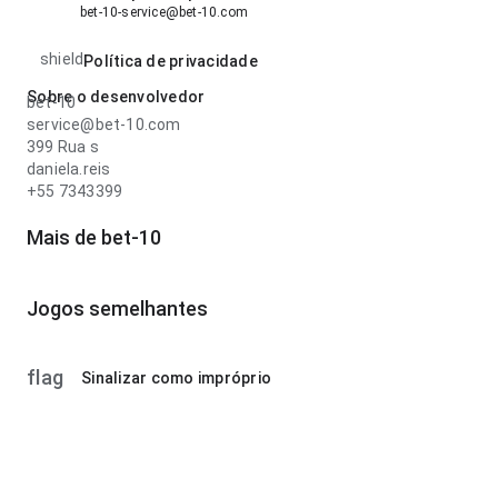
bet-10-service@bet-10.com
shield
Política de privacidade
Sobre o desenvolvedor
bet-10
service@bet-10.com
399 Rua s
daniela.reis
+55 7343399
Mais de bet-10
Jogos semelhantes
flag
Sinalizar como impróprio