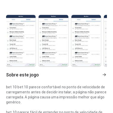
Sobre este jogo
bet 10 bet 10 parece confortável no ponto de velocidade de
carregamento antes de decidir instalar; a página não parece
carregada. A página causa uma impressão melhor que algo
genérico.
bet 10 parece fácil de entender no ponto de velocidade de