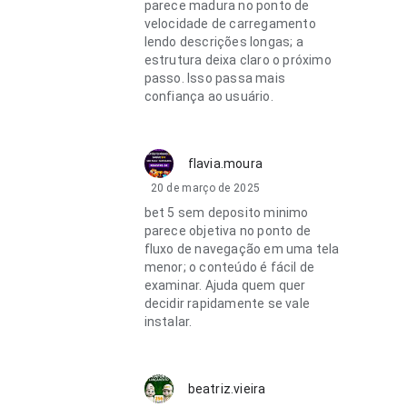
parece madura no ponto de
velocidade de carregamento
lendo descrições longas; a
estrutura deixa claro o próximo
passo. Isso passa mais
confiança ao usuário.
flavia.moura
20 de março de 2025
bet 5 sem deposito minimo
parece objetiva no ponto de
fluxo de navegação em uma tela
menor; o conteúdo é fácil de
examinar. Ajuda quem quer
decidir rapidamente se vale
instalar.
beatriz.vieira