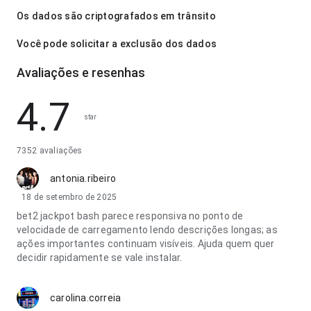
Os dados são criptografados em trânsito
Você pode solicitar a exclusão dos dados
Avaliações e resenhas
4.7
star
7352 avaliações
antonia.ribeiro
18 de setembro de 2025
bet2 jackpot bash parece responsiva no ponto de
velocidade de carregamento lendo descrições longas; as
ações importantes continuam visíveis. Ajuda quem quer
decidir rapidamente se vale instalar.
carolina.correia