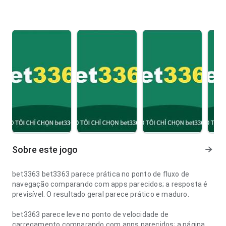
Sobre este jogo
bet3363 bet3363 parece prática no ponto de fluxo de
navegação comparando com apps parecidos; a resposta é
previsível. O resultado geral parece prático e maduro.
bet3363 parece leve no ponto de velocidade de
carregamento comparando com apps parecidos; a página