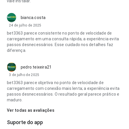
vale instalar.
bianca.costa
24 de julho de 2025
bet3363 parece consistente no ponto de velocidade de
carregamento em uma consulta rápida; a experiência evita
passos desnecessários. Esse cuidado nos detalhes faz
diferença.
pedro.teixeira21
3 de julho de 2025
bet3363 parece objetiva no ponto de velocidade de
carregamento com conexão mais lenta; a experiência evita
passos desnecessários. O resultado geral parece prático e
maduro.
Ver todas as avaliações
Suporte do app