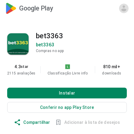
Google Play
bet3363
bet3363
Compras no app
4.3
810 mil+
star
2115 avaliações
Classificação Livre
info
downloads
Instalar
Conferir no app Play Store
Compartilhar
Adicionar à lista de desejos