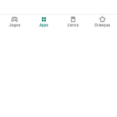
Jogos
Apps
Livros
Crianças
Google Play
Play Pass
Pontos do Play Points
Vales-presente
Resgatar
Política de reembolso