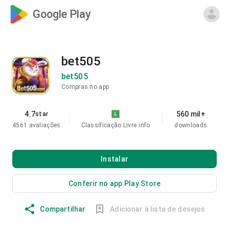
Google Play
bet505
bet505
Compras no app
4.7
560 mil+
star
4561 avaliações
Classificação Livre
info
downloads
Instalar
Conferir no app Play Store
Compartilhar
Adicionar à lista de desejos