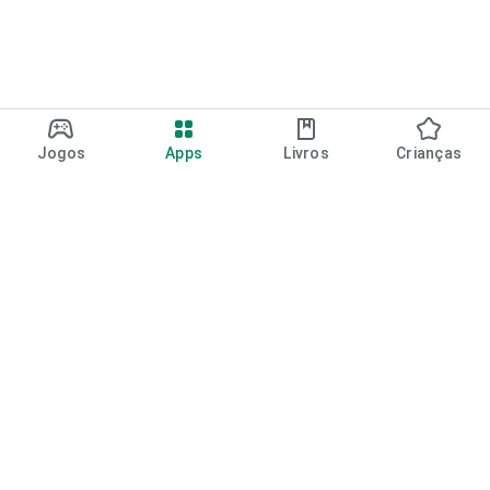
Jogos
Apps
Livros
Crianças
Google Play
Play Pass
Pontos do Play Points
Vales-presente
Resgatar