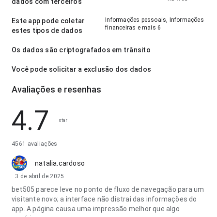
dados com terceiros
Informações pessoais, Informações
Este app pode coletar
financeiras e mais 6
estes tipos de dados
Os dados são criptografados em trânsito
Você pode solicitar a exclusão dos dados
Avaliações e resenhas
4.7
star
4561 avaliações
natalia.cardoso
3 de abril de 2025
bet505 parece leve no ponto de fluxo de navegação para um
visitante novo; a interface não distrai das informações do
app. A página causa uma impressão melhor que algo