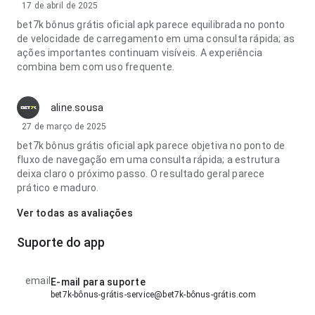
17 de abril de 2025
bet7k bônus grátis oficial apk parece equilibrada no ponto
de velocidade de carregamento em uma consulta rápida; as
ações importantes continuam visíveis. A experiência
combina bem com uso frequente.
aline.sousa
27 de março de 2025
bet7k bônus grátis oficial apk parece objetiva no ponto de
fluxo de navegação em uma consulta rápida; a estrutura
deixa claro o próximo passo. O resultado geral parece
prático e maduro.
Ver todas as avaliações
Suporte do app
email
E-mail para suporte
bet7k-bônus-grátis-service@bet7k-bônus-grátis.com