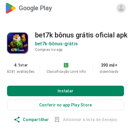
Google Play
bet7k bônus grátis oficial apk
bet7k-bônus-grátis
Compras no app
4.1
390 mil+
star
8281 avaliações
Classificação Livre
info
downloads
Instalar
Conferir no app Play Store
Compartilhar
Adicionar à lista de desejos