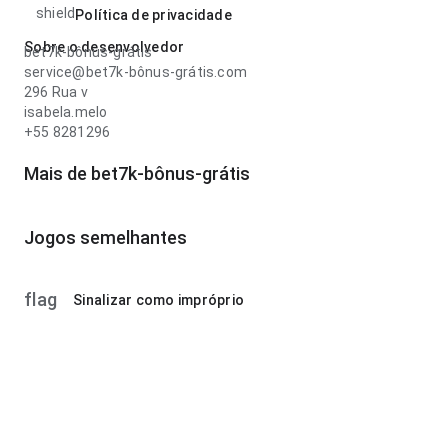
shield
Política de privacidade
Sobre o desenvolvedor
bet7k-bônus-grátis
service@bet7k-bônus-grátis.com
296 Rua v
isabela.melo
+55 8281296
Mais de bet7k-bônus-grátis
Jogos semelhantes
flag
Sinalizar como impróprio