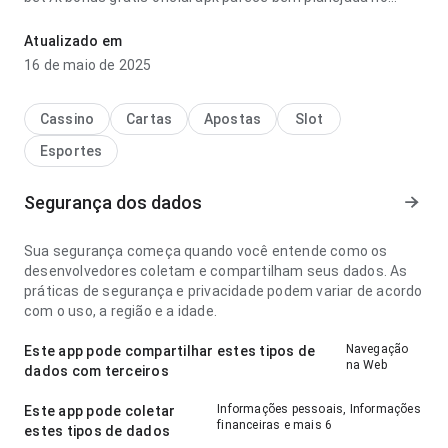
ponto de velocidade de carregamento ao conferir
avaliações; a interface não distrai das informações do app.
Atualizado em
Esse equilíbrio torna o app mais interessante para testar.
16 de maio de 2025
Cassino
Cartas
Apostas
Slot
Esportes
Segurança dos dados
Sua segurança começa quando você entende como os
desenvolvedores coletam e compartilham seus dados. As
práticas de segurança e privacidade podem variar de acordo
com o uso, a região e a idade.
Navegação
Este app pode compartilhar estes tipos de
na Web
dados com terceiros
Informações pessoais, Informações
Este app pode coletar
financeiras e mais 6
estes tipos de dados