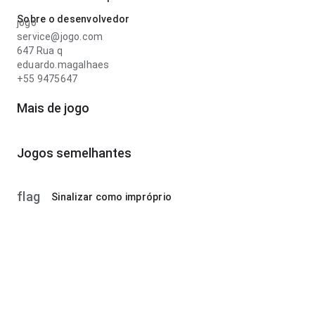
Sobre o desenvolvedor
jogo
service@jogo.com
647 Rua q
eduardo.magalhaes
+55 9475647
Mais de jogo
Jogos semelhantes
flag
Sinalizar como impróprio