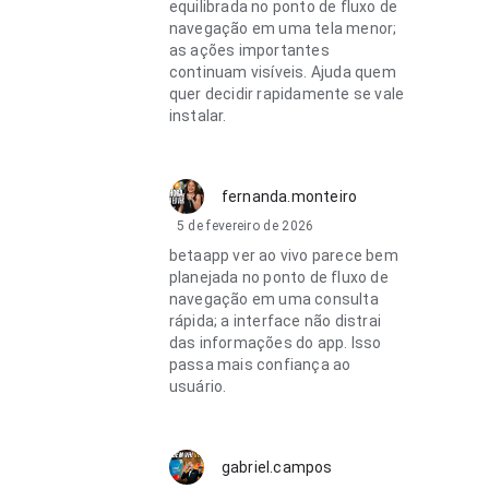
equilibrada no ponto de fluxo de
navegação em uma tela menor;
as ações importantes
continuam visíveis. Ajuda quem
quer decidir rapidamente se vale
instalar.
fernanda.monteiro
5 de fevereiro de 2026
betaapp ver ao vivo parece bem
planejada no ponto de fluxo de
navegação em uma consulta
rápida; a interface não distrai
das informações do app. Isso
passa mais confiança ao
usuário.
gabriel.campos