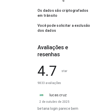
6
Os dados são criptografados
em trânsito
Você pode solicitar a exclusão
dos dados
Avaliações e
resenhas
4.7
star
9833 avaliações
lucas.cruz
2 de outubro de 2025
betana login parece bem