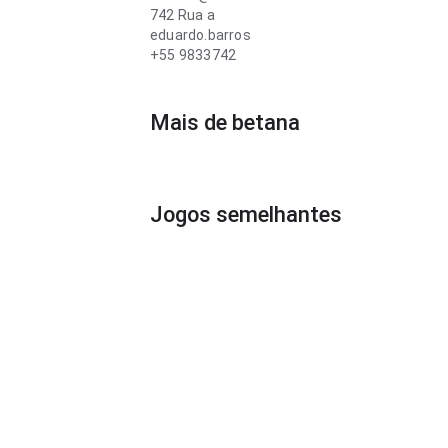
742 Rua a
eduardo.barros
+55 9833742
Mais de betana
Jogos semelhantes