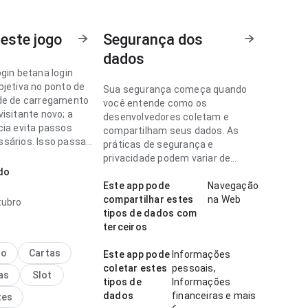
este jogo
Segurança dos
dados
gin betana login
bjetiva no ponto de
Sua segurança começa quando
de de carregamento
você entende como os
isitante novo; a
desenvolvedores coletam e
cia evita passos
compartilham seus dados. As
sários. Isso passa
práticas de segurança e
fiança ao usuário.
privacidade podem variar de
do
acordo com o uso, a região e a
ogin parece leve no
idade.
Este app pode
Navegação
 velocidade de
compartilhar estes
na Web
tubro
ento antes de decidir
tipos de dados com
 a interface não distrai
terceiros
rmações do app. A
eixa uma impressão
no
Cartas
Este app pode
Informações
egura.
coletar estes
pessoais,
as
Slot
tipos de
Informações
dados
financeiras e mais
tes