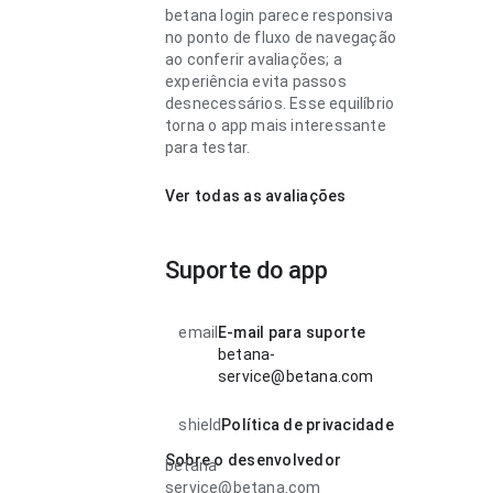
betana login parece responsiva
no ponto de fluxo de navegação
ao conferir avaliações; a
experiência evita passos
desnecessários. Esse equilíbrio
torna o app mais interessante
para testar.
Ver todas as avaliações
Suporte do app
email
E-mail para suporte
betana-
service@betana.com
shield
Política de privacidade
Sobre o desenvolvedor
betana
service@betana.com