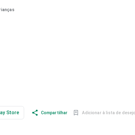
rianças
lay Store
Compartilhar
Adicionar à lista de desej