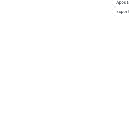
Apost
importan
página d
Espor
limpa e s