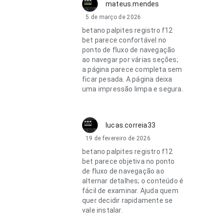
mateus.mendes
5 de março de 2026
betano palpites registro f12
bet parece confortável no
ponto de fluxo de navegação
ao navegar por várias seções;
a página parece completa sem
ficar pesada. A página deixa
uma impressão limpa e segura.
lucas.correia33
19 de fevereiro de 2026
betano palpites registro f12
bet parece objetiva no ponto
de fluxo de navegação ao
alternar detalhes; o conteúdo é
fácil de examinar. Ajuda quem
quer decidir rapidamente se
vale instalar.