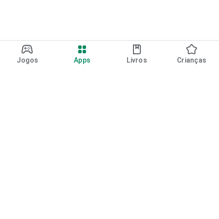
Jogos
Apps
Livros
Crianças
Google Play
Play Pass
Pontos do Play Points
Vales-presente
Resgatar
Política de reembolso