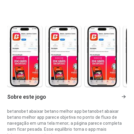
Sobre este jogo
betanobet abaixar betano melhor app betanobet abaixar
betano melhor app parece objetiva no ponto de fluxo de
navegação em uma tela menor; a página parece completa
sem ficar pesada. Esse equilíbrio torna o app mais