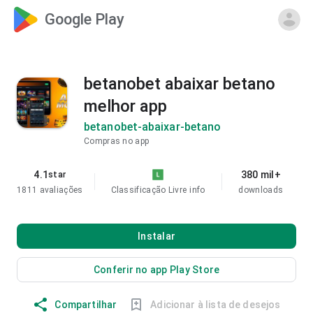
Google Play
betanobet abaixar betano
melhor app
betanobet-abaixar-betano
Compras no app
4.1
380 mil+
star
1811 avaliações
Classificação Livre
info
downloads
Instalar
Conferir no app Play Store
Compartilhar
Adicionar à lista de desejos