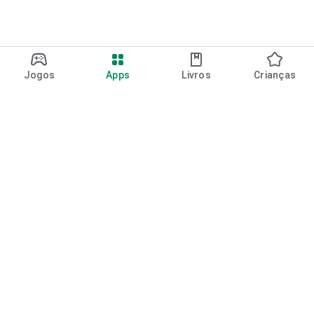
Jogos
Apps
Livros
Crianças
Google Play
Play Pass
Pontos do Play Points
Vales-presente
Resgatar
Política de reembolso