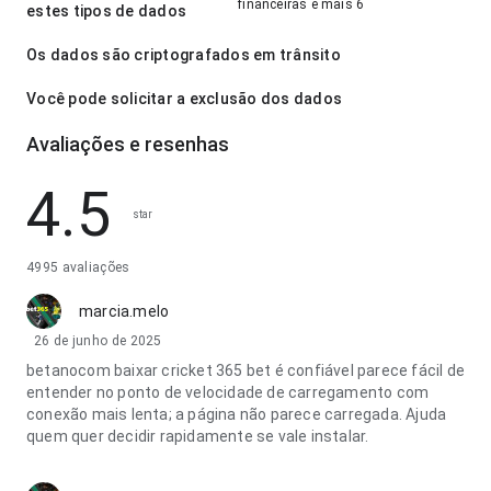
financeiras e mais 6
estes tipos de dados
Os dados são criptografados em trânsito
Você pode solicitar a exclusão dos dados
Avaliações e resenhas
4.5
star
4995 avaliações
marcia.melo
26 de junho de 2025
betanocom baixar cricket 365 bet é confiável parece fácil de
entender no ponto de velocidade de carregamento com
conexão mais lenta; a página não parece carregada. Ajuda
quem quer decidir rapidamente se vale instalar.