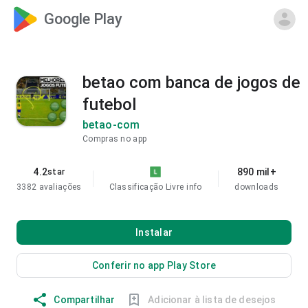
Google Play
betao com banca de jogos de
futebol
betao-com
Compras no app
4.2
890 mil+
star
3382 avaliações
Classificação Livre
info
downloads
Instalar
Conferir no app Play Store
Compartilhar
Adicionar à lista de desejos