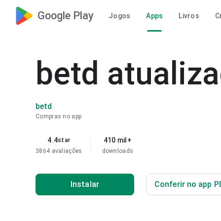
Google Play
Jogos
Apps
Livros
C
betd atualiz
betd
Compras no app
4.4
410 mil+
star
3864 avaliações
downloads
Instalar
Conferir no app P