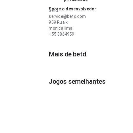
Sobre o desenvolvedor
betd
service@betd.com
959 Rua k
monica.lima
+55 3864959
Mais de betd
Jogos semelhantes