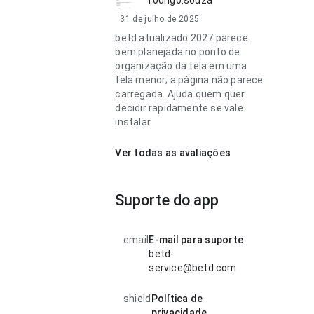
rodrigo.souza
31 de julho de 2025
betd atualizado 2027 parece
bem planejada no ponto de
organização da tela em uma
tela menor; a página não parece
carregada. Ajuda quem quer
decidir rapidamente se vale
instalar.
Ver todas as avaliações
Suporte do app
email
E-mail para suporte
betd-
service@betd.com
shield
Política de
privacidade