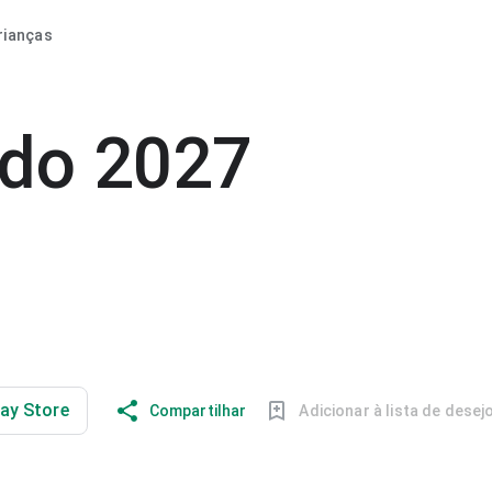
rianças
ado 2027
lay Store
Compartilhar
Adicionar à lista de desej