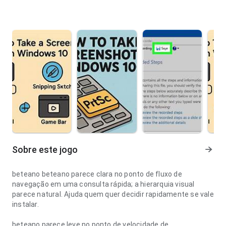
Sobre este jogo
beteano beteano parece clara no ponto de fluxo de
navegação em uma consulta rápida; a hierarquia visual
parece natural. Ajuda quem quer decidir rapidamente se vale
instalar.
beteano parece leve no ponto de velocidade de