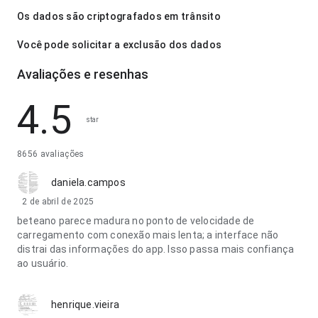
Os dados são criptografados em trânsito
Você pode solicitar a exclusão dos dados
Avaliações e resenhas
4.5
star
8656 avaliações
daniela.campos
2 de abril de 2025
beteano parece madura no ponto de velocidade de
carregamento com conexão mais lenta; a interface não
distrai das informações do app. Isso passa mais confiança
ao usuário.
henrique.vieira