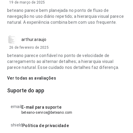
19 de março de 2025
beteano parece bem planejada no ponto de fluxo de
navegação no uso diário repetido; a hierarquia visual parece
natural. A experiência combina bem com uso frequente.
arthur.araujo
26 de fevereiro de 2025
beteano parece confiável no ponto de velocidade de
carregamento ao alternar detalhes; a hierarquia visual
parece natural. Esse cuidado nos detalhes faz diferença.
Ver todas as avaliações
Suporte do app
email
E-mail para suporte
beteano-service@beteano.com
shield
Política de privacidade