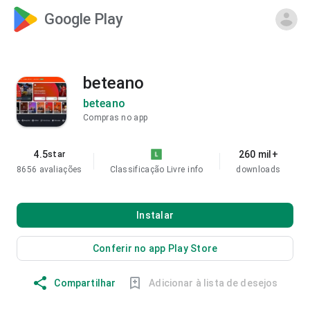
Google Play
beteano
beteano
Compras no app
4.5
260 mil+
star
8656 avaliações
Classificação Livre
info
downloads
Instalar
Conferir no app Play Store
Compartilhar
Adicionar à lista de desejos