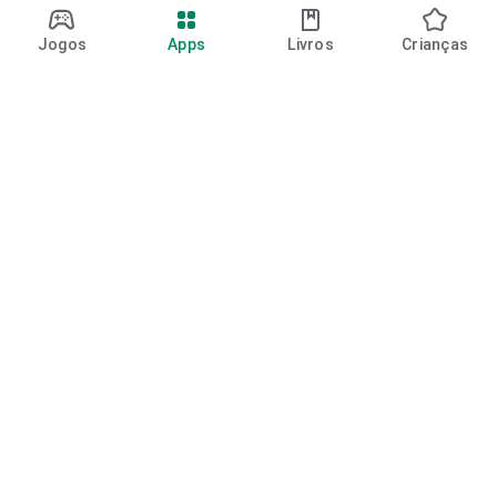
Jogos
Apps
Livros
Crianças
Google Play
Play Pass
Pontos do Play Points
Vales-presente
Resgatar
Política de reembolso
Crianças e família