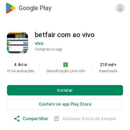
Google Play
betfair com ao vivo
vivo
Compras no app
4.4
210 mil+
star
9154 avaliações
Classificação Livre
info
downloads
Instalar
Conferir no app Play Store
Compartilhar
Adicionar à lista de desejos