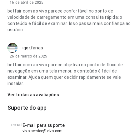
16 de abril de 2025
betfair com ao vivo parece confortável no ponto de
velocidade de carregamento em uma consulta rápida; o
conteúdo é fácil de examinar. Isso passa mais confiança ao
usuário.
igor.farias
26 de março de 2025
betfair com ao vivo parece objetiva no ponto de fluxo de
navegação em uma tela menor; o conteúdo é fácil de
examinar. Ajuda quem quer decidir rapidamente se vale
instalar.
Ver todas as avaliações
Suporte do app
email
E-mail para suporte
vivo-service@vivo.com