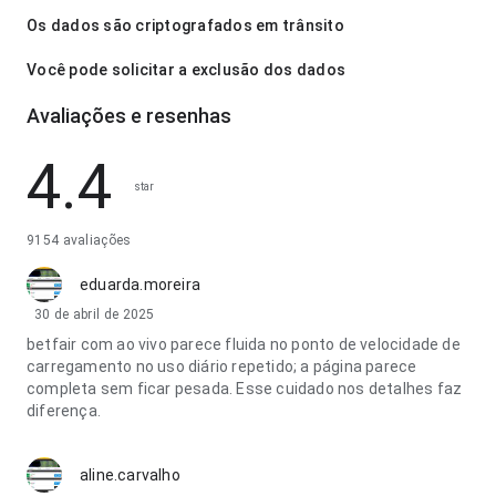
Os dados são criptografados em trânsito
Você pode solicitar a exclusão dos dados
Avaliações e resenhas
4.4
star
9154 avaliações
eduarda.moreira
30 de abril de 2025
betfair com ao vivo parece fluida no ponto de velocidade de
carregamento no uso diário repetido; a página parece
completa sem ficar pesada. Esse cuidado nos detalhes faz
diferença.
aline.carvalho