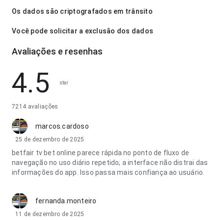
Os dados são criptografados em trânsito
Você pode solicitar a exclusão dos dados
Avaliações e resenhas
4.5
star
7214 avaliações
marcos.cardoso
25 de dezembro de 2025
betfair tv bet online parece rápida no ponto de fluxo de
navegação no uso diário repetido; a interface não distrai das
informações do app. Isso passa mais confiança ao usuário.
fernanda.monteiro
11 de dezembro de 2025