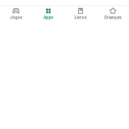
Jogos
Apps
Livros
Crianças
Google Play
Play Pass
Pontos do Play Points
Vales-presente
Resgatar
Política de reembolso
Crianças e família