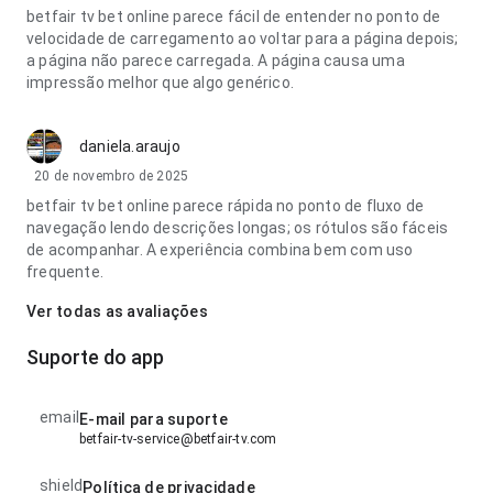
betfair tv bet online parece fácil de entender no ponto de
velocidade de carregamento ao voltar para a página depois;
a página não parece carregada. A página causa uma
impressão melhor que algo genérico.
daniela.araujo
20 de novembro de 2025
betfair tv bet online parece rápida no ponto de fluxo de
navegação lendo descrições longas; os rótulos são fáceis
de acompanhar. A experiência combina bem com uso
frequente.
Ver todas as avaliações
Suporte do app
email
E-mail para suporte
betfair-tv-service@betfair-tv.com
shield
Política de privacidade