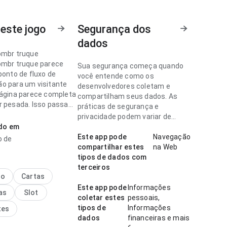
este jogo
Segurança dos
dados
ombr truque
ombr truque parece
Sua segurança começa quando
ponto de fluxo de
você entende como os
o para um visitante
desenvolvedores coletam e
página parece completa
compartilham seus dados. As
r pesada. Isso passa
práticas de segurança e
fiança ao usuário.
privacidade podem variar de
ado em
acordo com o uso, a região e a
ombr truque parece
idade.
Este app pode
Navegação
o de
vel no ponto de fluxo
compartilhar estes
na Web
ação antes de decidir
tipos de dados com
 a página parece
terceiros
 sem ficar pesada. O
no
Cartas
 geral parece prático e
Este app pode
Informações
as
Slot
coletar estes
pessoais,
tipos de
Informações
tes
dados
financeiras e mais