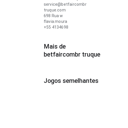
service@betfaircombr
truque.com
698 Rua w
flavia.moura
+55 4134698
Mais de
betfaircombr truque
Jogos semelhantes