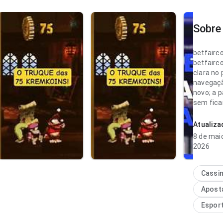
Sobre 
betfairc
betfairc
clara no 
navegaçã
novo; a 
sem fica
mais con
Atualiz
betfairc
8 de mai
confortá
2026
de naveg
instalar;
completa
Cassi
resultado
Apost
maduro.
Espor