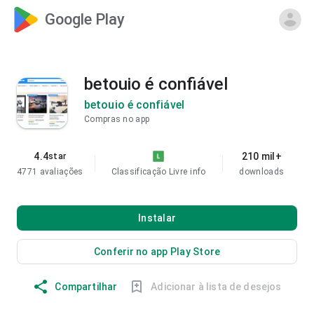
Google Play
betouio é confiável
betouio é confiável
Compras no app
4.4
210 mil+
star
4771 avaliações
Classificação Livre
info
downloads
Instalar
Conferir no app Play Store
Compartilhar
Adicionar à lista de desejos