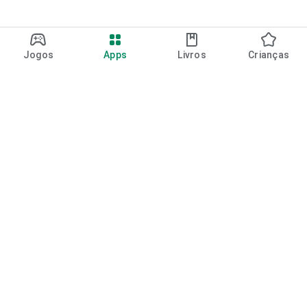
Jogos
Apps
Livros
Crianças
Google Play
Play Pass
Pontos do Play Points
Vales-presente
Resgatar
Política de reembolso