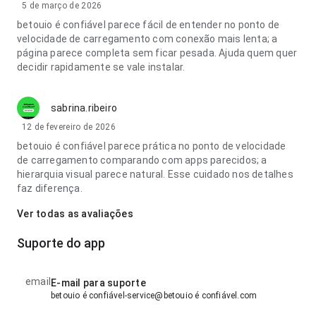
5 de março de 2026
betouio é confiável parece fácil de entender no ponto de
velocidade de carregamento com conexão mais lenta; a
página parece completa sem ficar pesada. Ajuda quem quer
decidir rapidamente se vale instalar.
sabrina.ribeiro
12 de fevereiro de 2026
betouio é confiável parece prática no ponto de velocidade
de carregamento comparando com apps parecidos; a
hierarquia visual parece natural. Esse cuidado nos detalhes
faz diferença.
Ver todas as avaliações
Suporte do app
email
E-mail para suporte
betouio é confiável-service@betouio é confiável.com