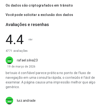
Os dados são criptografados em trânsito
Você pode solicitar a exclusão dos dados
Avaliações e resenhas
4.4
star
4771 avaliações
rafael.silva23
19 de março de 2026
betouio é confiável parece prática no ponto de fluxo de
navegação em uma consulta rápida; o conteúdo é fácil de
examinar. A página causa uma impressão melhor que algo
genérico.
luiz.andrade