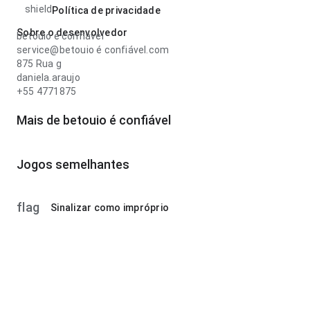
shield
Política de privacidade
Sobre o desenvolvedor
betouio é confiável
service@betouio é confiável.com
875 Rua g
daniela.araujo
+55 4771875
Mais de betouio é confiável
Jogos semelhantes
flag
Sinalizar como impróprio