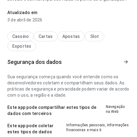
da tela ao navegar por várias seções; a hierarquia visual
parece natural. A página deixa uma impressão limpa e
Atualizado em
segura.
3 de abril de 2026
Cassino
Cartas
Apostas
Slot
Esportes
Segurança dos dados
Sua segurança começa quando você entende como os
desenvolvedores coletam e compartilham seus dados. As
práticas de segurança e privacidade podem variar de acordo
com o uso, a região e a idade.
Navegação
Este app pode compartilhar estes tipos de
na Web
dados com terceiros
Informações pessoais, Informações
Este app pode coletar
financeiras e mais 6
estes tipos de dados