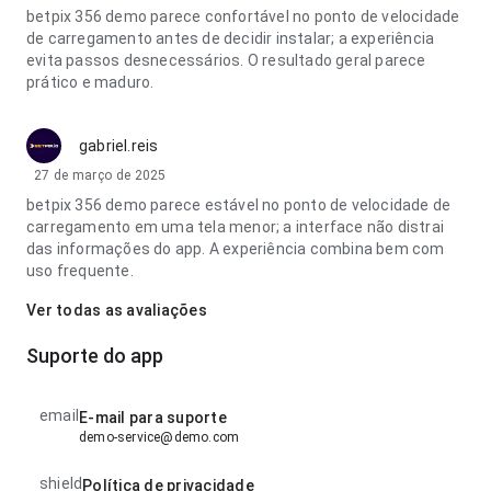
betpix 356 demo parece confortável no ponto de velocidade
de carregamento antes de decidir instalar; a experiência
evita passos desnecessários. O resultado geral parece
prático e maduro.
gabriel.reis
27 de março de 2025
betpix 356 demo parece estável no ponto de velocidade de
carregamento em uma tela menor; a interface não distrai
das informações do app. A experiência combina bem com
uso frequente.
Ver todas as avaliações
Suporte do app
email
E-mail para suporte
demo-service@demo.com
shield
Política de privacidade