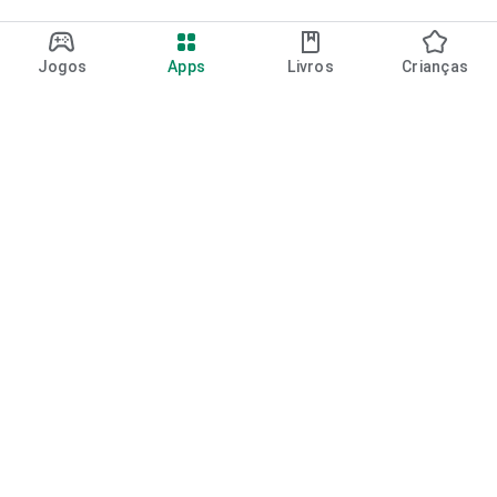
Jogos
Apps
Livros
Crianças
Google Play
Play Pass
Pontos do Play Points
Vales-presente
Resgatar
Política de reembolso
Crianças e família