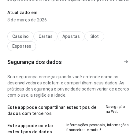
de navegação no uso diário repetido; a página parece
completa sem ficar pesada. A experiência combina bem
Atualizado em
com uso frequente.
8 de março de 2026
Cassino
Cartas
Apostas
Slot
Esportes
Segurança dos dados
Sua segurança começa quando você entende como os
desenvolvedores coletam e compartilham seus dados. As
práticas de segurança e privacidade podem variar de acordo
com o uso, a região e a idade.
Navegação
Este app pode compartilhar estes tipos de
na Web
dados com terceiros
Informações pessoais, Informações
Este app pode coletar
financeiras e mais 6
estes tipos de dados