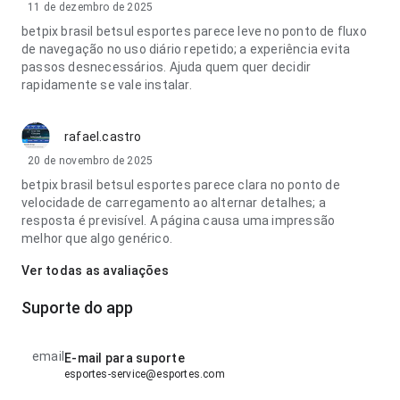
11 de dezembro de 2025
betpix brasil betsul esportes parece leve no ponto de fluxo
de navegação no uso diário repetido; a experiência evita
passos desnecessários. Ajuda quem quer decidir
rapidamente se vale instalar.
rafael.castro
20 de novembro de 2025
betpix brasil betsul esportes parece clara no ponto de
velocidade de carregamento ao alternar detalhes; a
resposta é previsível. A página causa uma impressão
melhor que algo genérico.
Ver todas as avaliações
Suporte do app
email
E-mail para suporte
esportes-service@esportes.com