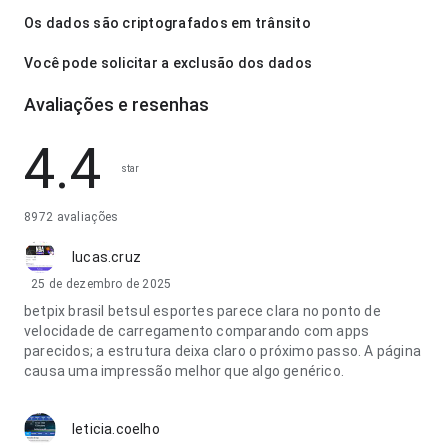
Os dados são criptografados em trânsito
Você pode solicitar a exclusão dos dados
Avaliações e resenhas
4.4
star
8972 avaliações
lucas.cruz
25 de dezembro de 2025
betpix brasil betsul esportes parece clara no ponto de
velocidade de carregamento comparando com apps
parecidos; a estrutura deixa claro o próximo passo. A página
causa uma impressão melhor que algo genérico.
leticia.coelho