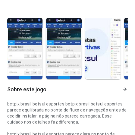
Sobre este jogo
betpix brasil betsul esportes betpix brasil betsul esportes
parece equilibrada no ponto de fluxo de navegação antes de
decidir instalar; a página não parece carregada. Esse
cuidado nos detalhes faz diferença.
betpix brasil betsul esportes parece clara no ponto de