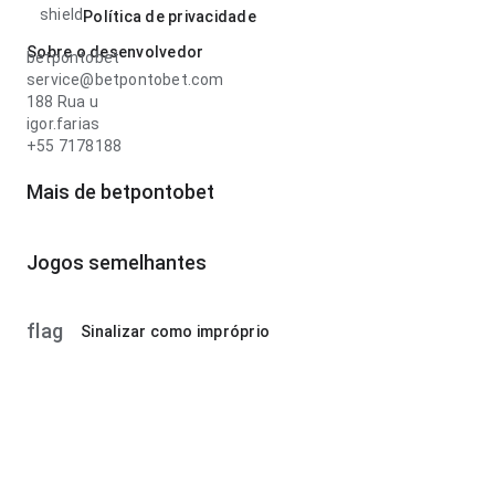
shield
Política de privacidade
Sobre o desenvolvedor
betpontobet
service@betpontobet.com
188 Rua u
igor.farias
+55 7178188
Mais de betpontobet
Jogos semelhantes
flag
Sinalizar como impróprio