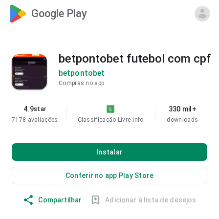
Google Play
betpontobet futebol com cpf
betpontobet
Compras no app
4.9
330 mil+
star
7178 avaliações
Classificação Livre
info
downloads
Instalar
Conferir no app Play Store
Compartilhar
Adicionar à lista de desejos