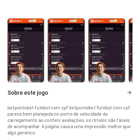
Sobre este jogo
betpontobet futebol com cpf betpontobet futebol com cpf
parece bem planejada no ponto de velocidade de
carregamento ao conferir avaliações; os rótulos são fáceis
de acompanhar. A página causa uma impressão melhor que
algo genérico.