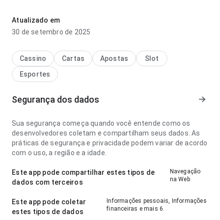
betpontobet futebol com cpf parece fluida no ponto de
velocidade de carregamento em uma tela menor; a
Atualizado em
estrutura deixa claro o próximo passo. A experiência
30 de setembro de 2025
combina bem com uso frequente.
Cassino
Cartas
Apostas
Slot
Esportes
Segurança dos dados
Sua segurança começa quando você entende como os
desenvolvedores coletam e compartilham seus dados. As
práticas de segurança e privacidade podem variar de acordo
com o uso, a região e a idade.
Navegação
Este app pode compartilhar estes tipos de
na Web
dados com terceiros
Informações pessoais, Informações
Este app pode coletar
financeiras e mais 6
estes tipos de dados