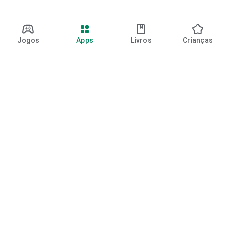
Jogos
Apps
Livros
Crianças
Google Play
Play Pass
Pontos do Play Points
Vales-presente
Resgatar
Política de reembolso