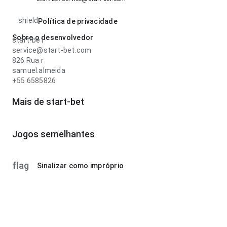
shield
Política de privacidade
Sobre o desenvolvedor
start-bet
service@start-bet.com
826 Rua r
samuel.almeida
+55 6585826
Mais de start-bet
Jogos semelhantes
flag
Sinalizar como impróprio