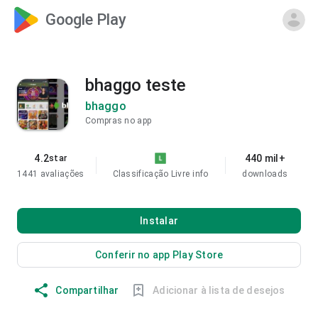
Google Play
bhaggo teste
bhaggo
Compras no app
4.2
440 mil+
star
1441 avaliações
Classificação Livre
info
downloads
Instalar
Conferir no app Play Store
Compartilhar
Adicionar à lista de desejos