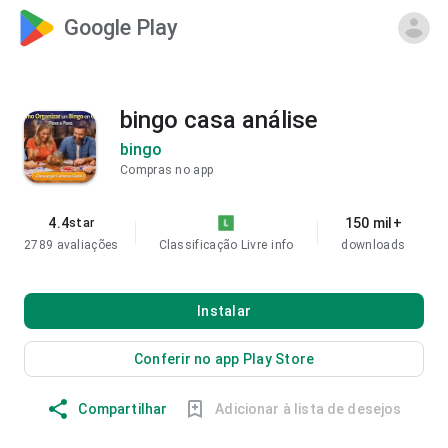
Google Play
bingo casa análise
bingo
Compras no app
4.4
150 mil+
star
2789 avaliações
Classificação Livre
info
downloads
Instalar
Conferir no app Play Store
Compartilhar
Adicionar à lista de desejos