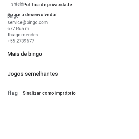
shield
Política de privacidade
Sobre o desenvolvedor
bingo
service@bingo.com
677 Rua m
thiago.mendes
+55 2789677
Mais de bingo
Jogos semelhantes
flag
Sinalizar como impróprio