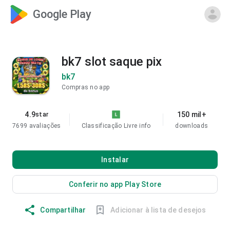
Google Play
bk7 slot saque pix
bk7
Compras no app
4.9
150 mil+
star
7699 avaliações
Classificação Livre
info
downloads
Instalar
Conferir no app Play Store
Compartilhar
Adicionar à lista de desejos