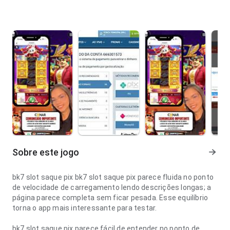
Sobre este jogo
bk7 slot saque pix bk7 slot saque pix parece fluida no ponto
de velocidade de carregamento lendo descrições longas; a
página parece completa sem ficar pesada. Esse equilíbrio
torna o app mais interessante para testar.
bk7 slot saque pix parece fácil de entender no ponto de