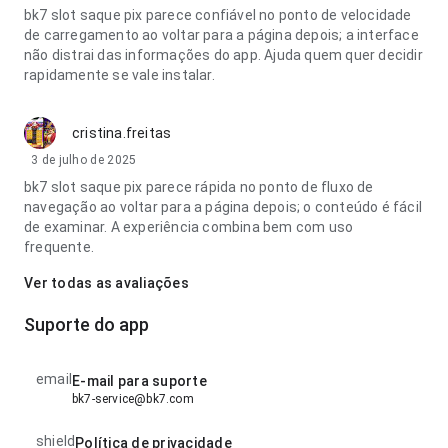
bk7 slot saque pix parece confiável no ponto de velocidade
de carregamento ao voltar para a página depois; a interface
não distrai das informações do app. Ajuda quem quer decidir
rapidamente se vale instalar.
cristina.freitas
3 de julho de 2025
bk7 slot saque pix parece rápida no ponto de fluxo de
navegação ao voltar para a página depois; o conteúdo é fácil
de examinar. A experiência combina bem com uso
frequente.
Ver todas as avaliações
Suporte do app
email
E-mail para suporte
bk7-service@bk7.com
shield
Política de privacidade