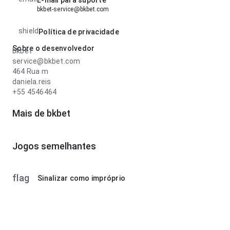
E-mail para suporte
bkbet-service@bkbet.com
shield
Política de privacidade
Sobre o desenvolvedor
bkbet
service@bkbet.com
464 Rua m
daniela.reis
+55 4546464
Mais de bkbet
Jogos semelhantes
flag
Sinalizar como impróprio