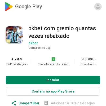
Google Play
bkbet com gremio quantas
vezes rebaixado
bkbet
Compras no app
4.7
980 mil+
star
4546 avaliações
Classificação Livre
info
downloads
Instalar
Conferir no app Play Store
Compartilhar
Adicionar à lista de desejos