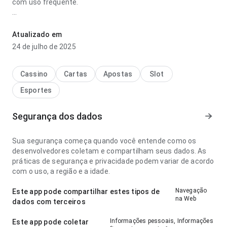
com uso frequente.
bkbet com gremio quantas vezes rebaixado parece leve no
ponto de fluxo de navegação com conexão mais lenta; a
Atualizado em
experiência evita passos desnecessários. Ajuda quem quer
24 de julho de 2025
decidir rapidamente se vale instalar.
Cassino
Cartas
Apostas
Slot
Esportes
Segurança dos dados
Sua segurança começa quando você entende como os
desenvolvedores coletam e compartilham seus dados. As
práticas de segurança e privacidade podem variar de acordo
com o uso, a região e a idade.
Navegação
Este app pode compartilhar estes tipos de
na Web
dados com terceiros
Informações pessoais, Informações
Este app pode coletar