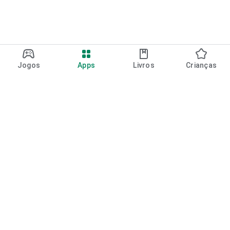
Jogos
Apps
Livros
Crianças
Google Play
Play Pass
Pontos do Play Points
Vales-presente
Resgatar
Política de reembolso