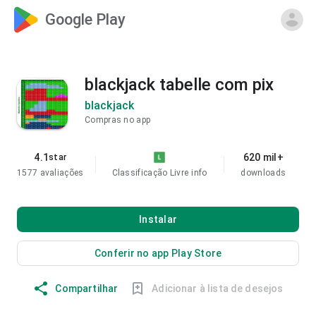
Google Play
blackjack tabelle com pix
blackjack
Compras no app
4.1
620 mil+
star
1577 avaliações
Classificação Livre
info
downloads
Instalar
Conferir no app Play Store
Compartilhar
Adicionar à lista de desejos