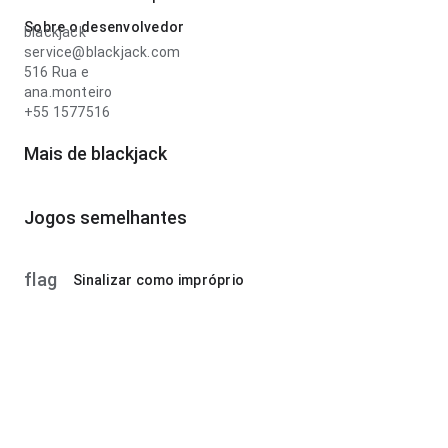
Sobre o desenvolvedor
blackjack
service@blackjack.com
516 Rua e
ana.monteiro
+55 1577516
Mais de blackjack
Jogos semelhantes
flag
Sinalizar como impróprio