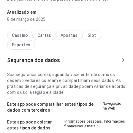
organização da tela lendo descrições longas; a página não
parece carregada. Esse cuidado nos detalhes faz diferença.
Atualizado em
8 de março de 2025
Cassino
Cartas
Apostas
Slot
Esportes
Segurança dos dados
Sua segurança começa quando você entende como os
desenvolvedores coletam e compartilham seus dados. As
práticas de segurança e privacidade podem variar de acordo
com o uso, a região e a idade.
Navegação
Este app pode compartilhar estes tipos de
na Web
dados com terceiros
Informações pessoais, Informações
Este app pode coletar
financeiras e mais 6
estes tipos de dados