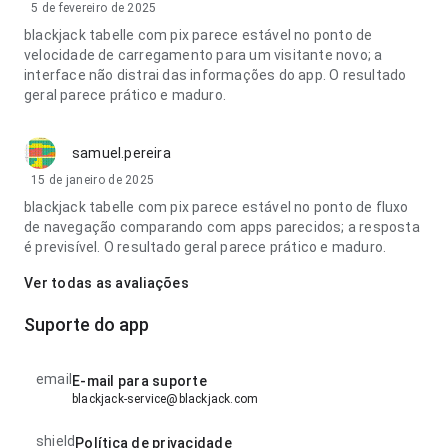
5 de fevereiro de 2025
blackjack tabelle com pix parece estável no ponto de
velocidade de carregamento para um visitante novo; a
interface não distrai das informações do app. O resultado
geral parece prático e maduro.
samuel.pereira
15 de janeiro de 2025
blackjack tabelle com pix parece estável no ponto de fluxo
de navegação comparando com apps parecidos; a resposta
é previsível. O resultado geral parece prático e maduro.
Ver todas as avaliações
Suporte do app
email
E-mail para suporte
blackjack-service@blackjack.com
shield
Política de privacidade