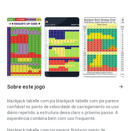
Sobre este jogo
blackjack tabelle com pix blackjack tabelle com pix parece
confiável no ponto de velocidade de carregamento no uso
diário repetido; a estrutura deixa claro o próximo passo. A
experiência combina bem com uso frequente.
blackjack tabelle com pix parece fluida no ponto de